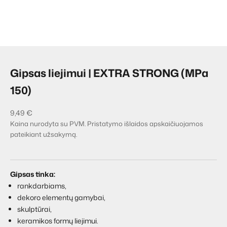
Eiti į elementą 1
Eiti į elementą 2
Eiti į elementą 3
Gipsas liejimui | EXTRA STRONG (MPa
150)
Pardavimo kaina
9,49 €
Kaina nurodyta su PVM.
Pristatymo išlaidos apskaičiuojamos
pateikiant užsakymą.
Gipsas tinka:
rankdarbiams,
dekoro elementų gamybai,
skulptūrai,
keramikos formų liejimui.