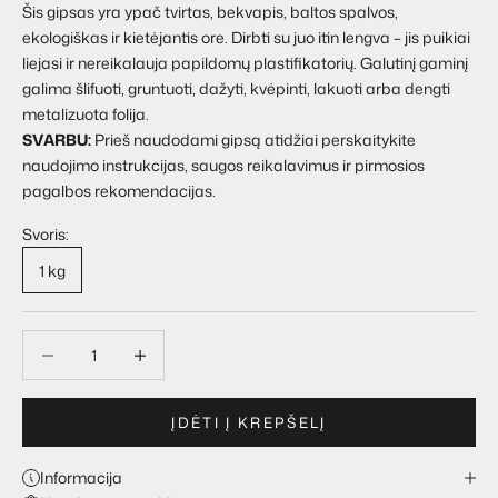
Šis gipsas yra ypač tvirtas, bekvapis, baltos spalvos,
ekologiškas ir kietėjantis ore. Dirbti su juo itin lengva – jis puikiai
liejasi ir nereikalauja papildomų plastifikatorių. Galutinį gaminį
galima šlifuoti, gruntuoti, dažyti, kvėpinti, lakuoti arba dengti
metalizuota folija.
SVARBU:
Prieš naudodami gipsą atidžiai perskaitykite
naudojimo instrukcijas, saugos reikalavimus ir pirmosios
pagalbos rekomendacijas.
Svoris:
1 kg
Sumažinti kiekį
Sumažinti kiekį
ĮDĖTI Į KREPŠELĮ
Informacija