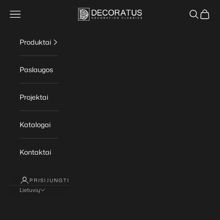
Pereiti prie turinio
DECORATUS | Decoration classics
Atidaryti naršymo meniu
Atidaryti
Atidary
Produktai
Paslaugos
Projektai
Katalogai
Kontaktai
PRISIJUNGTI
Lietuvių
Kalba
Lietuvių