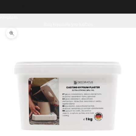
English
Krepšelis
Jūsų krepšelis yra tuščias
Priartinti